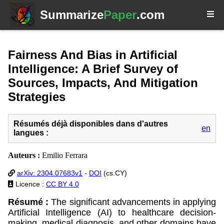
Summarize
Paper
.com
Fairness And Bias in Artificial
Intelligence: A Brief Survey of
Sources, Impacts, And Mitigation
Strategies
Résumés déjà disponibles dans d'autres
en
langues :
Auteurs :
Emilio Ferrara
arXiv: 2304.07683v1
-
DOI
(cs.CY)
Licence :
CC BY 4.0
Résumé :
The significant advancements in applying
Artificial Intelligence (AI) to healthcare decision-
making, medical diagnosis, and other domains have