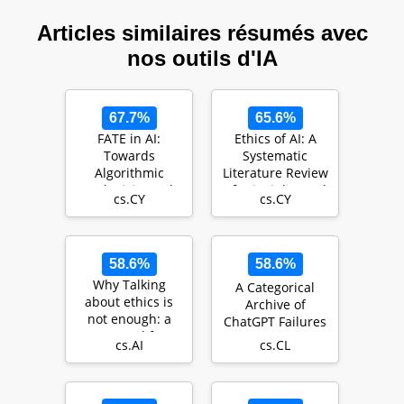
Articles similaires résumés avec
nos outils d'IA
67.7%
65.6%
FATE in AI:
Ethics of AI: A
Towards
Systematic
Algorithmic
Literature Review
Inclusivity and
of Principles and
cs.CY
cs.CY
Accessibility
Challenges
58.6%
58.6%
Why Talking
A Categorical
about ethics is
Archive of
not enough: a
ChatGPT Failures
proposal for
cs.AI
cs.CL
Fintech's AI ethics