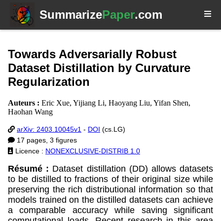
Summarize
Paper
.com
Towards Adversarially Robust
Dataset Distillation by Curvature
Regularization
Auteurs :
Eric Xue, Yijiang Li, Haoyang Liu, Yifan Shen,
Haohan Wang
arXiv: 2403.10045v1
-
DOI
(cs.LG)
17 pages, 3 figures
Licence :
NONEXCLUSIVE-DISTRIB 1.0
Résumé :
Dataset distillation (DD) allows datasets
to be distilled to fractions of their original size while
preserving the rich distributional information so that
models trained on the distilled datasets can achieve
a comparable accuracy while saving significant
computational loads. Recent research in this area