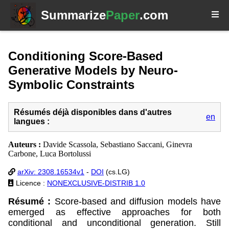
Summarize
Paper
.com
Conditioning Score-Based
Generative Models by Neuro-
Symbolic Constraints
Résumés déjà disponibles dans d'autres
en
langues :
Auteurs :
Davide Scassola, Sebastiano Saccani, Ginevra
Carbone, Luca Bortolussi
arXiv: 2308.16534v1
-
DOI
(cs.LG)
Licence :
NONEXCLUSIVE-DISTRIB 1.0
Résumé :
Score-based and diffusion models have
emerged as effective approaches for both
conditional and unconditional generation. Still