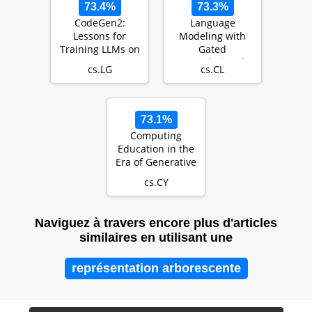
73.4%
73.3%
CodeGen2:
Language
Lessons for
Modeling with
Training LLMs on
Gated
Programming
Convolutional
cs.LG
cs.CL
and Natural
Networks
Languages
73.1%
Computing
Education in the
Era of Generative
AI
cs.CY
Naviguez à travers encore plus d'articles
similaires en utilisant une
représentation arborescente