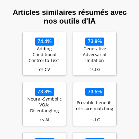
Articles similaires résumés avec
nos outils d'IA
74.4%
73.9%
Adding
Generative
Conditional
Adversarial
Control to Text-
Imitation
to-Image
Learning
cs.CV
cs.LG
Diffusion Models
73.8%
73.5%
Neural-Symbolic
Provable benefits
VQA:
of score matching
Disentangling
Reasoning from
cs.AI
cs.LG
Vision and
Language
Underst…