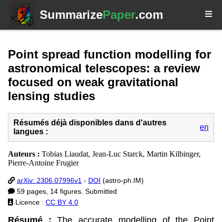
Summarize
Paper
.com
Point spread function modelling for
astronomical telescopes: a review
focused on weak gravitational
lensing studies
Résumés déjà disponibles dans d'autres
en
langues :
Auteurs :
Tobias Liaudat, Jean-Luc Starck, Martin Kilbinger,
Pierre-Antoine Frugier
arXiv: 2306.07996v1
-
DOI
(astro-ph.IM)
59 pages, 14 figures. Submitted
Licence :
CC BY 4.0
Résumé :
The accurate modelling of the Point