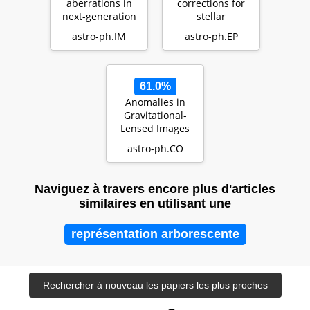
aberrations in
corrections for
next-generation
stellar
giant segmented
contamination in
astro-ph.IM
astro-ph.EP
mirror
JWST exoplanet
telescopes…
transm…
61.0%
Anomalies in
Gravitational-
Lensed Images
Revealing
astro-ph.CO
Einstein Rings
Modulated b…
Naviguez à travers encore plus d'articles
similaires en utilisant une
représentation arborescente