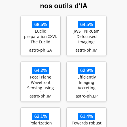
nos outils d'IA
68.5%
64.5%
Euclid
JWST NIRCam
preparation XXVI:
Defocused
The Euclid
Imaging:
Morphology
Photometric
astro-ph.GA
astro-ph.IM
Challenge.
Stability
Towards
Performance and
structural …
How it C…
64.2%
62.9%
Focal Plane
Efficiently
Wavefront
Imaging
Sensing using
Accreting
Machine
Protoplanets
astro-ph.IM
astro-ph.EP
Learning:
from Space:
Performance of
Reference Star
Convolut…
Differe…
62.1%
61.4%
Polarization
Towards robust