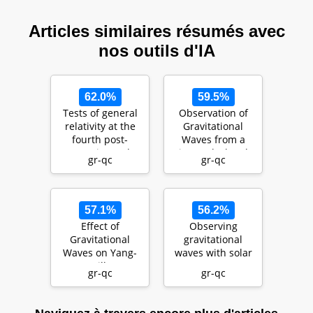
Articles similaires résumés avec
nos outils d'IA
62.0%
59.5%
Tests of general
Observation of
relativity at the
Gravitational
fourth post-
Waves from a
Newtonian order
Binary Black Hole
gr-qc
gr-qc
Merger
57.1%
56.2%
Effect of
Observing
Gravitational
gravitational
Waves on Yang-
waves with solar
Mills
system
gr-qc
gr-qc
condensates
astrometry