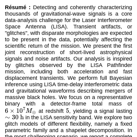
Résumé :
Detecting and coherently characterizing
thousands of gravitational-wave signals is a core
data-analysis challenge for the Laser Interferometer
Space Antenna (LISA). Transient artifacts, or
"glitches", with disparate morphologies are expected
to be present in the data, potentially affecting the
scientific return of the mission. We present the first
joint reconstruction of short-lived astrophysical
signals and noise artifacts. Our analysis is inspired
by glitches observed by the LISA Pathfinder
mission, including both acceleration and fast
displacement transients. We perform full Bayesian
inference using LISA time-delay interferometric data
and gravitational waveforms describing mergers of
massive black holes. We focus on a representative
binary with a detector-frame total mass of
at redshift
, yielding a signal lasting
5
6
×
10
7
M
⊙
in the LISA sensitivity band. We explore two
∼
30
h
glitch models of different flexibility, namely a fixed
parametric family and a shapelet decomposition. In
the most challenging scenario, we report a complete