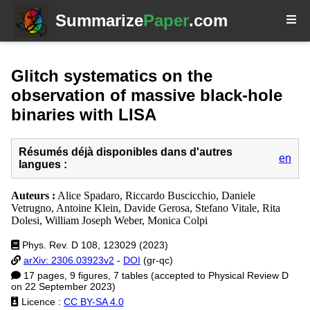
Summarize
Paper
.com
Glitch systematics on the
observation of massive black-hole
binaries with LISA
Résumés déjà disponibles dans d'autres
en
langues :
Auteurs :
Alice Spadaro, Riccardo Buscicchio, Daniele
Vetrugno, Antoine Klein, Davide Gerosa, Stefano Vitale, Rita
Dolesi, William Joseph Weber, Monica Colpi
Phys. Rev. D 108, 123029 (2023)
arXiv: 2306.03923v2
-
DOI
(gr-qc)
17 pages, 9 figures, 7 tables (accepted to Physical Review D
on 22 September 2023)
Licence :
CC BY-SA 4.0