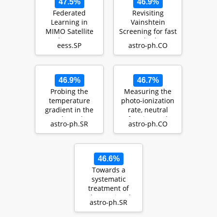
47.5%
46.9%
Federated
Revisiting
Learning in
Vainshtein
MIMO Satellite
Screening for fast
Broadcast System
N-body
eess.SP
astro-ph.CO
simulations
46.9%
46.7%
Probing the
Measuring the
temperature
photo-ionization
gradient in the
rate, neutral
core boundary
fraction and
astro-ph.SR
astro-ph.CO
layer of stars with
mean free path
gra…
of H…
46.6%
Towards a
systematic
treatment of
observational
astro-ph.SR
uncertainties in
forward aste…