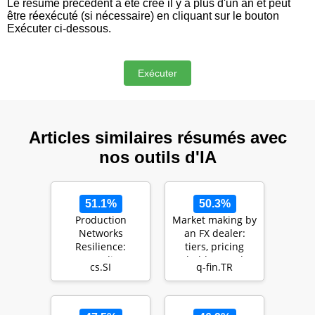
Le résumé précédent a été créé il y a plus d'un an et peut
être réexécuté (si nécessaire) en cliquant sur le bouton
Exécuter ci-dessous.
Articles similaires résumés avec
nos outils d'IA
51.1%
50.3%
Production
Market making by
Networks
an FX dealer:
Resilience:
tiers, pricing
Cascading
ladders and
cs.SI
q-fin.TR
Failures, Power
hedging rates for
Laws and
o…
Optimal In…