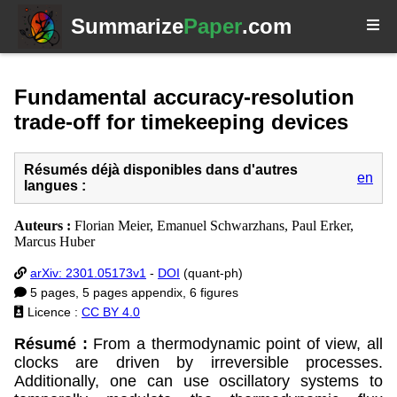
Summarize
Paper
.com
Fundamental accuracy-resolution
trade-off for timekeeping devices
Résumés déjà disponibles dans d'autres
en
langues :
Auteurs :
Florian Meier, Emanuel Schwarzhans, Paul Erker,
Marcus Huber
arXiv: 2301.05173v1
-
DOI
(quant-ph)
5 pages, 5 pages appendix, 6 figures
Licence :
CC BY 4.0
Résumé :
From a thermodynamic point of view, all
clocks are driven by irreversible processes.
Additionally, one can use oscillatory systems to