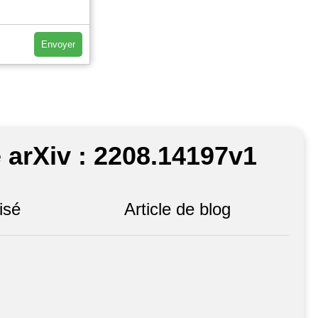
Envoyer
 arXiv : 2208.14197v1
isé
Article de blog