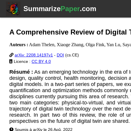
Summarize
Paper
.com
A Comprehensive Review of Digital 
Auteurs :
Adam Thelen, Xiaoge Zhang, Olga Fink, Yan Lu, Say
arXiv: 2208.14197v1
-
DOI
(cs.CE)
Licence :
CC BY 4.0
Résumé :
As an emerging technology in the era of In
design, quality control, health monitoring, decisio
digital models. In a two-part series of papers, we e
quantification and optimization methods commonly use
disciplines currently pursuing this area of research
two main categories: physical-to-virtual, and virtu
trajectory of digital twin technology over the next d
research. In part two of this review, the role of u
perspectives on the future of digital twin are shared.
Soumis à arXiv le 26 Aoû. 2022