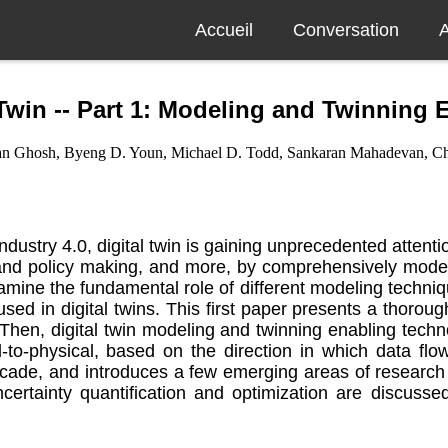
Accueil
Conversation
A
Twin -- Part 1: Modeling and Twinning 
an Ghosh, Byeng D. Youn, Michael D. Todd, Sankaran Mahadevan, C
dustry 4.0, digital twin is gaining unprecedented attenti
n and policy making, and more, by comprehensively mode
xamine the fundamental role of different modeling techni
d in digital twins. This first paper presents a thorough
. Then, digital twin modeling and twinning enabling techn
al-to-physical, based on the direction in which data flo
ecade, and introduces a few emerging areas of research wh
ncertainty quantification and optimization are discuss