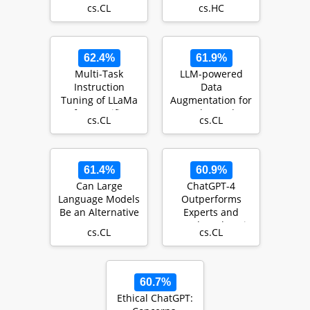
Perspective
Technical
cs.CL
cs.HC
Towards the
Perspective
Future of Large…
62.4%
61.9%
Multi-Task
LLM-powered
Instruction
Data
Tuning of LLaMa
Augmentation for
for Specific
Enhanced
cs.CL
cs.CL
Scenarios: A
Crosslingual
Preliminary …
Performance
61.4%
60.9%
Can Large
ChatGPT-4
Language Models
Outperforms
Be an Alternative
Experts and
to Human
Crowd Workers in
cs.CL
cs.CL
Evaluations?
Annotating
Political Twitt…
60.7%
Ethical ChatGPT: