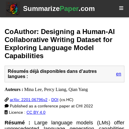
Summarize
Paper
.com
CoAuthor: Designing a Human-AI
Collaborative Writing Dataset for
Exploring Language Model
Capabilities
Résumés déjà disponibles dans d'autres
en
langues :
Auteurs :
Mina Lee, Percy Liang, Qian Yang
arXiv: 2201.06796v2
-
DOI
(cs.HC)
Published as a conference paper at CHI 2022
Licence :
CC BY 4.0
Résumé :
Large language models (LMs) offer
unprecedented language generation capabilities