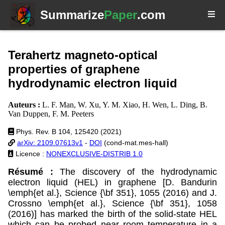
Summarize
Paper
.com
Terahertz magneto-optical
properties of graphene
hydrodynamic electron liquid
Auteurs :
L. F. Man, W. Xu, Y. M. Xiao, H. Wen, L. Ding, B.
Van Duppen, F. M. Peeters
Phys. Rev. B 104, 125420 (2021)
arXiv: 2109.07613v1
-
DOI
(cond-mat.mes-hall)
Licence :
NONEXCLUSIVE-DISTRIB 1.0
Résumé :
The discovery of the hydrodynamic
electron liquid (HEL) in graphene [D. Bandurin
\emph{et al.}, Science {\bf 351}, 1055 (2016) and J.
Crossno \emph{et al.}, Science {\bf 351}, 1058
(2016)] has marked the birth of the solid-state HEL
which can be probed near room temperature in a