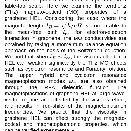
table-top setup. Here we examine the terahertz
(THz) magneto-optical (MO) properties of a
graphene HEL. Considering the case where the
magnetic length
is comparable to
l
B
=
ℏ
/
e
B
the mean-free path
for electron-electron
l
e
e
interaction in graphene, the MO conductivities are
obtained by taking a momentum balance equation
approach on the basis of the Boltzmann equation.
We find that when
, the viscous effect in a
l
B
∼
l
e
e
HEL can weaken significantly the THz MO effects
such as cyclotron resonance and Faraday rotation.
The upper hybrid and cyclotron resonance
magnetoplasmon modes
are also obtained
ω
±
through the RPA dielectric function. The
magnetoplasmons of graphene HEL at large wave-
vector regime are affected by the viscous effect,
and results in red-shifts of the magnetoplasmon
frequencies. We predict that the viscosity in
graphene HEL can affect strongly the magneto-
optical and magnetoplasmonic properties, which
can be verified experimentally.