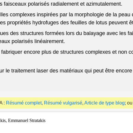
s faisceaux polarisés radialement et azimutalement.
lles complexes inspirées par la morphologie de la peau 
 propriétés hydrofuges des feuilles de lotus peuvent êtr
iques des structures formées lors du balayage avec les f
eaux polarisés linéairement.
 fabriquer encore plus de structures complexes et non co
le traitement laser des matériaux qui peut être encore e
A :
Résumé complet
,
Résumé vulgarisé
,
Article de type blog
; ou
kis, Emmanuel Stratakis