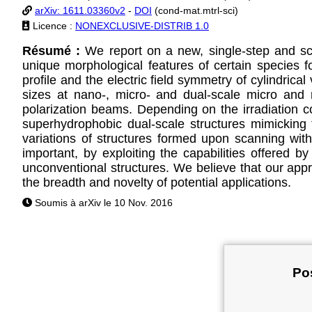
arXiv: 1611.03360v2
-
DOI
(cond-mat.mtrl-sci)
Licence :
NONEXCLUSIVE-DISTRIB 1.0
Résumé :
We report on a new, single-step and sca
unique morphological features of certain species f
profile and the electric field symmetry of cylindrica
sizes at nano-, micro- and dual-scale micro and 
polarization beams. Depending on the irradiation c
superhydrophobic dual-scale structures mimicking th
variations of structures formed upon scanning wit
important, by exploiting the capabilities offered 
unconventional structures. We believe that our appr
the breadth and novelty of potential applications.
Soumis à arXiv le 10 Nov. 2016
Pos