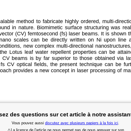
lable method to fabricate highly ordered, multi-direct
ound in nature. Biomimetic surface structuring was real
l vector (CV) femtosecond (fs) laser beams. It is shown tha
nano scales can be directly written on Ni upon line 
onditions, new complex multi-directional nanostructures
e Lotus leaf water repellent properties can be attaine
h CV beams is by far superior to those obtained via la
by fs CV optical fields, the present technique can be 
oach provides a new concept in laser processing of mat
ez des questions sur cet article à notre assistan
Vous pouvez aussi
discutez avec plusieurs papiers à la fois ici
.
⚠
La licence de l'article ne nous permet pas de nous appuyer sur son