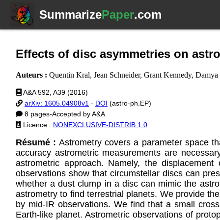
Summarize
Paper
.com
Effects of disc asymmetries on ast
Auteurs :
Quentin Kral, Jean Schneider, Grant Kennedy, Damya
A&A 592, A39 (2016)
arXiv: 1605.04908v1
-
DOI
(astro-ph.EP)
8 pages-Accepted by A&A
Licence :
NONEXCLUSIVE-DISTRIB 1.0
Résumé :
Astrometry covers a parameter space that
accuracy astrometric measurements are necessary to
astrometric approach. Namely, the displacement 
observations show that circumstellar discs can pr
whether a dust clump in a disc can mimic the astro
astrometry to find terrestrial planets. We provide t
by mid-IR observations. We find that a small cross
Earth-like planet. Astrometric observations of prot