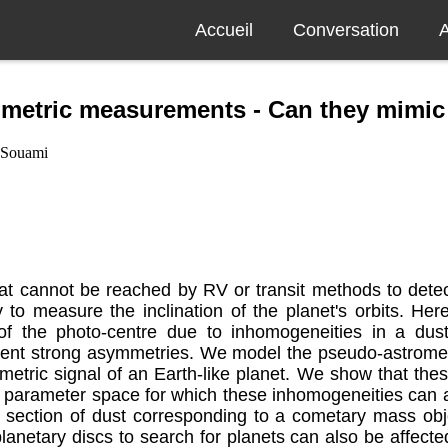
Accueil
Conversation
A
rometric measurements - Can they mimic
 Souami
 cannot be reached by RV or transit methods to detect t
 measure the inclination of the planet's orbits. Here 
of the photo-centre due to inhomogeneities in a dust
esent strong asymmetries. We model the pseudo-astromet
metric signal of an Earth-like planet. We show that t
he parameter space for which these inhomogeneities can aff
 section of dust corresponding to a cometary mass obj
oplanetary discs to search for planets can also be affec