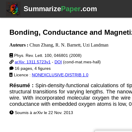
Summarize
Paper
.com
Bonding, Conductance and Magneti
Auteurs :
Chun Zhang, R. N. Barnett, Uzi Landman
Phys. Rev. Lett. 100, 046801 (2008)
arXiv: 1311.5723v1
-
DOI
(cond-mat.mes-hall)
16 pages, 4 figures
Licence :
NONEXCLUSIVE-DISTRIB 1.0
Résumé :
Spin-density-functional calculations of 
structural transitions for varying lengths. The nan
wire. With incorporated molecular oxygen the wire 
conductance with embedded oxygen atoms is low, 0.
Soumis à arXiv le 22 Nov. 2013