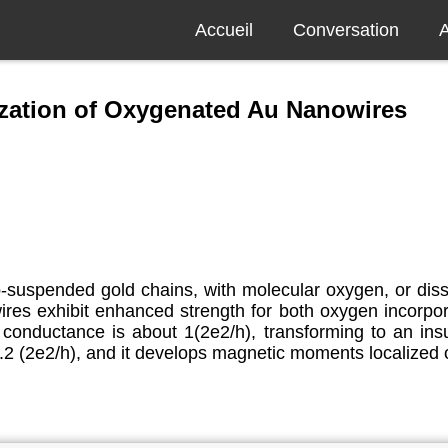
Accueil
Conversation
A
zation of Oxygenated Au Nanowires
tip-suspended gold chains, with molecular oxygen, or di
owires exhibit enhanced strength for both oxygen incorpo
conductance is about 1(2e2/h), transforming to an insu
2 (2e2/h), and it develops magnetic moments localized 