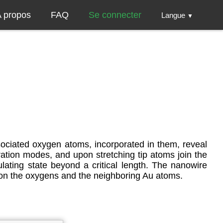
 propos
FAQ
Se connecter
Langue
▼
ssociated oxygen atoms, incorporated in them, reveal
ration modes, and upon stretching tip atoms join the
lating state beyond a critical length. The nanowire
on the oxygens and the neighboring Au atoms.