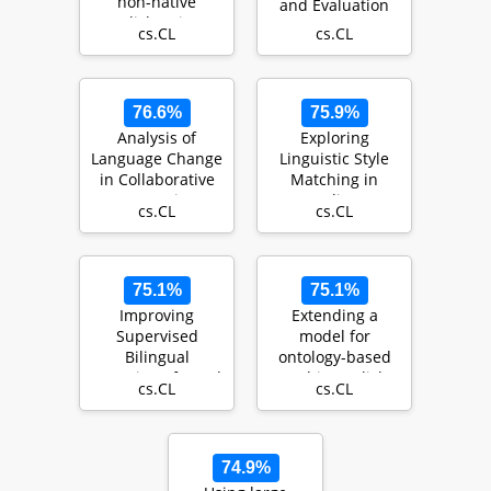
non-native
and Evaluation
English writers
cs.CL
cs.CL
76.6%
75.9%
Analysis of
Exploring
Language Change
Linguistic Style
in Collaborative
Matching in
Instruction
Online
cs.CL
cs.CL
Following
Communities:
The Role of
Social…
75.1%
75.1%
Improving
Extending a
Supervised
model for
Bilingual
ontology-based
Mapping of Word
Arabic-English
cs.CL
cs.CL
Embeddings
machine
translation
74.9%