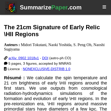
Summarize
Paper
.com
The 21cm Signature of Early Relic
\HII Regions
Auteurs :
Midori Tokutani, Naoki Yoshida, S. Peng Oh, Naoshi
Sugiyama
arXiv: 0902.1018v1
-
DOI
(astro-ph.CO)
5 pages, 3 figures, accepted by MNRAS
Licence :
NONEXCLUSIVE-DISTRIB 1.0
Résumé :
We calculate the spin temperature and
21 cm brightness of early \HII regions around the
first stars. We use outputs from cosmological
radiation-hydrodynamics simulations of the
formation and evolution of early \HII regions. In the
pre-reionization era, \HII regions around massive
primordial stars have diameters of a few kpc. The