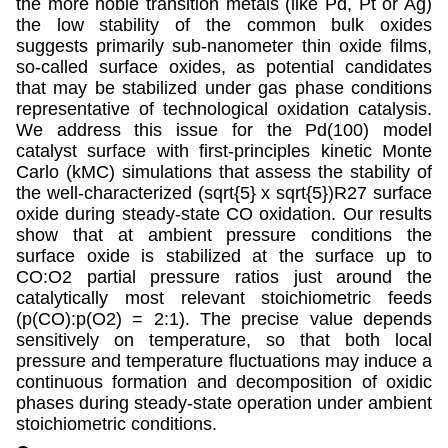
the more noble transition metals (like Pd, Pt or Ag)
the low stability of the common bulk oxides
suggests primarily sub-nanometer thin oxide films,
so-called surface oxides, as potential candidates
that may be stabilized under gas phase conditions
representative of technological oxidation catalysis.
We address this issue for the Pd(100) model
catalyst surface with first-principles kinetic Monte
Carlo (kMC) simulations that assess the stability of
the well-characterized (sqrt{5} x sqrt{5})R27 surface
oxide during steady-state CO oxidation. Our results
show that at ambient pressure conditions the
surface oxide is stabilized at the surface up to
CO:O2 partial pressure ratios just around the
catalytically most relevant stoichiometric feeds
(p(CO):p(O2) = 2:1). The precise value depends
sensitively on temperature, so that both local
pressure and temperature fluctuations may induce a
continuous formation and decomposition of oxidic
phases during steady-state operation under ambient
stoichiometric conditions.