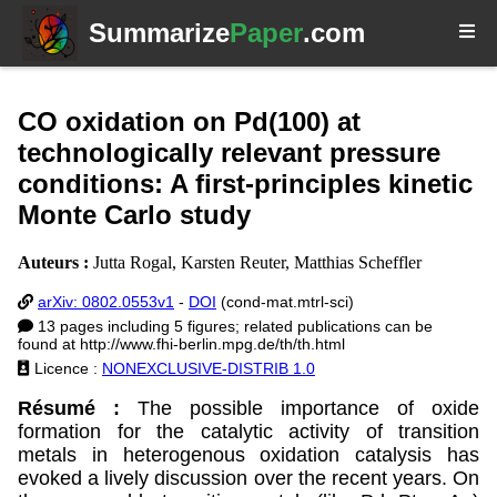
Summarize
Paper
.com
CO oxidation on Pd(100) at
technologically relevant pressure
conditions: A first-principles kinetic
Monte Carlo study
Auteurs :
Jutta Rogal, Karsten Reuter, Matthias Scheffler
arXiv: 0802.0553v1
-
DOI
(cond-mat.mtrl-sci)
13 pages including 5 figures; related publications can be
found at http://www.fhi-berlin.mpg.de/th/th.html
Licence :
NONEXCLUSIVE-DISTRIB 1.0
Résumé :
The possible importance of oxide
formation for the catalytic activity of transition
metals in heterogenous oxidation catalysis has
evoked a lively discussion over the recent years. On