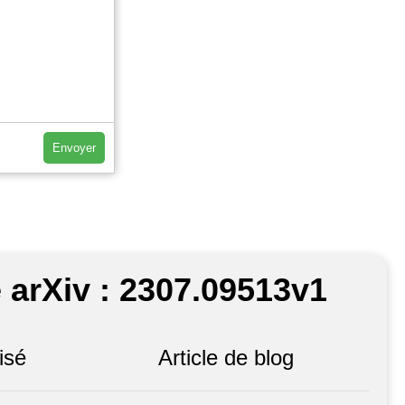
Envoyer
 arXiv : 2307.09513v1
isé
Article de blog