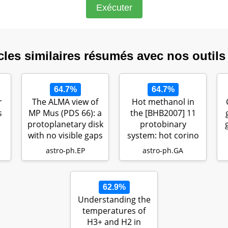
cles similaires résumés avec nos outils
64.7%
64.7%
r
The ALMA view of
Hot methanol in
s
MP Mus (PDS 66): a
the [BHB2007] 11
protoplanetary disk
protobinary
with no visible gaps
system: hot corino
…
versus shock …
astro-ph.EP
astro-ph.GA
62.9%
Understanding the
temperatures of
H3+ and H2 in