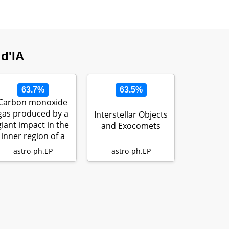
 d'IA
63.7%
63.5%
Carbon monoxide
gas produced by a
Interstellar Objects
giant impact in the
and Exocomets
inner region of a
young…
astro-ph.EP
astro-ph.EP