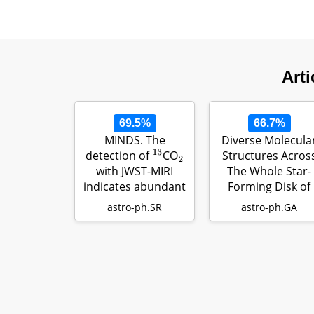
Arti
69.5%
66.7%
MINDS. The
Diverse Molecula
detection of
CO
Structures Acros
13
2
with JWST-MIRI
The Whole Star-
indicates abundant
Forming Disk of
CO$…
M83: High …
astro-ph.SR
astro-ph.GA