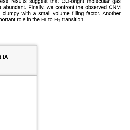
se results suggest that CO-bright molecular gas
e abundant. Finally, we confront the observed CNM
clumpy with a small volume filling factor. Another
rtant role in the HI-to-H
transition.
2
t IA