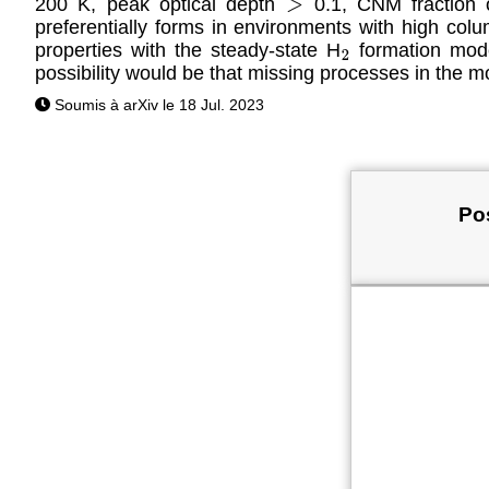
200 K, peak optical depth
0.1, CNM fraction
>
preferentially forms in environments with high c
properties with the steady-state H
formation mode
2
possibility would be that missing processes in the m
Soumis à arXiv le 18 Jul. 2023
Pos