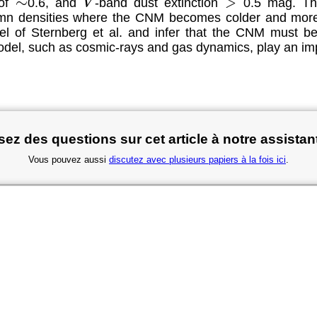
 of
0.6, and
-band dust extinction
0.5 mag. The
V
>
∼
olumn densities where the CNM becomes colder and mor
l of Sternberg et al. and infer that the CNM must be 
odel, such as cosmic-rays and gas dynamics, play an impo
ez des questions sur cet article à notre assistan
Vous pouvez aussi
discutez avec plusieurs papiers à la fois ici
.