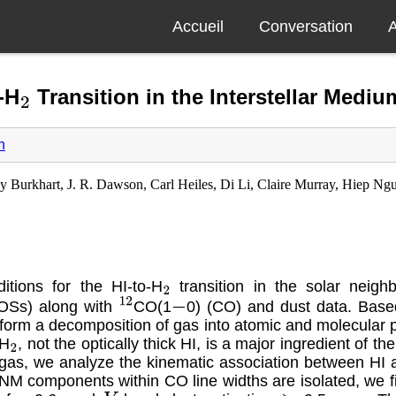
Accueil
Conversation
A
-H
Transition in the Interstellar Mediu
2
n
Burkhart, J. R. Dawson, Carl Heiles, Di Li, Claire Murray, Hiep Ngu
itions for the HI-to-H
transition in the solar neig
2
LOSs) along with
CO(1
0) (CO) and dust data. Base
12
−
orm a decomposition of gas into atomic and molecular 
 H
, not the optically thick HI, is a major ingredient of 
2
r gas, we analyze the kinematic association between HI
components within CO line widths are isolated, we fin