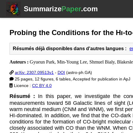
Summarize
Paper
.com
Probing the Conditions for the Hı-to
Résumés déjà disponibles dans d'autres langues :
e
Auteurs :
Gyueun Park, Min-Young Lee, Shmuel Bialy, Blakesley 
arXiv: 2307.09513v1
-
DOI
(astro-ph.GA)
25 pages, 12 figures, 6 tables, Accepted for publication in ApJ
Licence :
CC BY 4.0
Résumé :
In this paper, we investigate the cond
measurements toward 58 Galactic lines of sight (
warm neutral medium (CNM and WNM), we first perf
HI-dominated. In addition, we find that the CO-dark
conditions for the formation of CO-bright molecula
closely associated with CO than the WNM. When CNM 