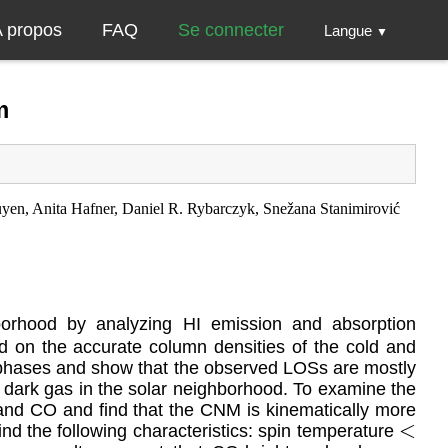
 propos
FAQ
Se connecter
Langue
▼
m
yen, Anita Hafner, Daniel R. Rybarczyk, Snežana Stanimirović
hborhood by analyzing HI emission and absorption
d on the accurate column densities of the cold and
phases and show that the observed LOSs are mostly
the dark gas in the solar neighborhood. To examine the
 and CO and find that the CNM is kinematically more
d the following characteristics: spin temperature
<