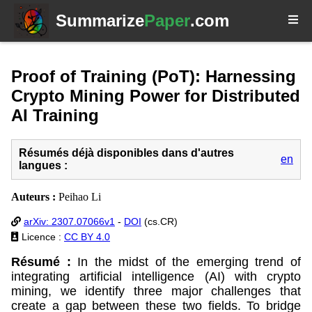
Summarize
Paper
.com
Proof of Training (PoT): Harnessing
Crypto Mining Power for Distributed
AI Training
Résumés déjà disponibles dans d'autres
en
langues :
Auteurs :
Peihao Li
arXiv: 2307.07066v1
-
DOI
(cs.CR)
Licence :
CC BY 4.0
Résumé :
In the midst of the emerging trend of
integrating artificial intelligence (AI) with crypto
mining, we identify three major challenges that
create a gap between these two fields. To bridge