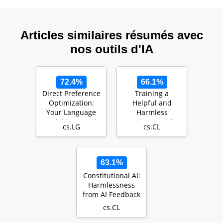
Articles similaires résumés avec
nos outils d'IA
72.4%
66.1%
Direct Preference
Training a
Optimization:
Helpful and
Your Language
Harmless
Model is Secretly
Assistant with
cs.LG
cs.CL
a Reward Model
Reinforcement
Learning from
Hu…
63.1%
Constitutional AI:
Harmlessness
from AI Feedback
cs.CL