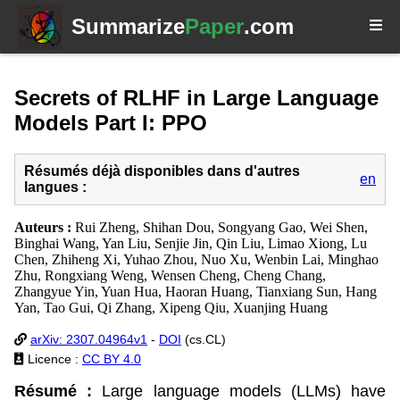
Summarize
Paper
.com
Secrets of RLHF in Large Language
Models Part I: PPO
Résumés déjà disponibles dans d'autres
en
langues :
Auteurs :
Rui Zheng, Shihan Dou, Songyang Gao, Wei Shen,
Binghai Wang, Yan Liu, Senjie Jin, Qin Liu, Limao Xiong, Lu
Chen, Zhiheng Xi, Yuhao Zhou, Nuo Xu, Wenbin Lai, Minghao
Zhu, Rongxiang Weng, Wensen Cheng, Cheng Chang,
Zhangyue Yin, Yuan Hua, Haoran Huang, Tianxiang Sun, Hang
Yan, Tao Gui, Qi Zhang, Xipeng Qiu, Xuanjing Huang
arXiv: 2307.04964v1
-
DOI
(cs.CL)
Licence :
CC BY 4.0
Résumé :
Large language models (LLMs) have