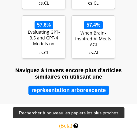
cs.CL
cs.CL
Large Language
talking about
Mode…
57.6%
57.4%
Evaluating GPT-
When Brain-
3.5 and GPT-4
inspired AI Meets
Models on
AGI
Brazilian
cs.CL
cs.AI
University
Admission Exams
Naviguez à travers encore plus d'articles
similaires en utilisant une
représentation arborescente
(Beta)