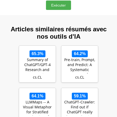
Articles similaires résumés avec
nos outils d'IA
65.3%
64.2%
Summary of
Pre-train, Prompt,
ChatGPT/GPT-4
and Predict: A
Research and
Systematic
Perspective
Survey of
cs.CL
cs.CL
Towards the
Prompting
Future of Large…
Methods in N…
64.1%
59.1%
LLMMaps -- A
ChatGPT-Crawler:
Visual Metaphor
Find out if
for Stratified
ChatGPT really
Evaluation of
knows what it's