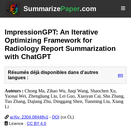
Summarize
Paper
.com
ImpressionGPT: An Iterative
Optimizing Framework for
Radiology Report Summarization
with ChatGPT
Résumés déjà disponibles dans d'autres
en
langues :
Auteurs :
Chong Ma, Zihao Wu, Jiaqi Wang, Shaochen Xu,
Yaonai Wei, Zhengliang Liu, Lei Guo, Xiaoyan Cai, Shu Zhang,
Tuo Zhang, Dajiang Zhu, Dinggang Shen, Tianming Liu, Xiang
Li
arXiv: 2304.08448v1
-
DOI
(cs.CL)
Licence :
CC BY 4.0