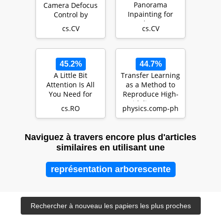
Panorama
Camera Defocus
Inpainting for
Control by
Locale-Aware
Learning to
cs.CV
cs.CV
Indoor Lighting
Refocus
Predicti…
45.2%
44.7%
A Little Bit
Transfer Learning
Attention Is All
as a Method to
You Need for
Reproduce High-
Person Re-
Fidelity NLTE
cs.RO
physics.comp-ph
Identification
Opacities in Si…
Naviguez à travers encore plus d'articles
similaires en utilisant une
représentation arborescente