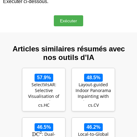
Exécuter ci-dessous.
Articles similaires résumés avec
nos outils d'IA
57.9%
48.5%
SelectVisAR:
Layout-guided
Selective
Indoor Panorama
Visualisation of
Inpainting with
Virtual
Plane-aware
cs.HC
cs.CV
Environments in
Normalization
Augmented Rea…
46.5%
46.2%
Local-to-Global
: Dual-
DC
2