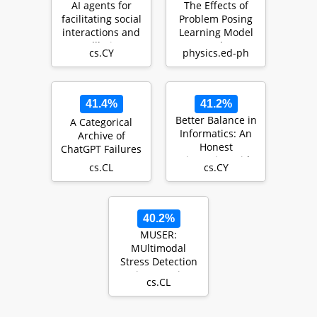
AI agents for
The Effects of
facilitating social
Problem Posing
interactions and
Learning Model
wellbeing
on Students'
cs.CY
physics.ed-ph
Learning
Achievemen…
41.4%
41.2%
Better Balance in
A Categorical
Informatics: An
Archive of
Honest
ChatGPT Failures
Discussion with
cs.CL
cs.CY
Students
40.2%
MUSER:
MUltimodal
Stress Detection
using Emotion
cs.CL
Recognition as an
Auxiliary …