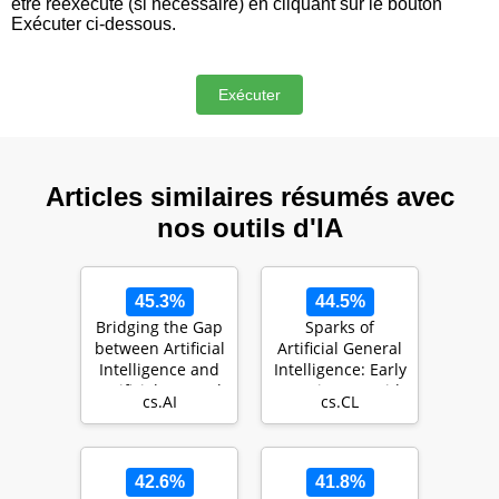
être réexécuté (si nécessaire) en cliquant sur le bouton
Exécuter ci-dessous.
Articles similaires résumés avec
nos outils d'IA
45.3%
44.5%
Bridging the Gap
Sparks of
between Artificial
Artificial General
Intelligence and
Intelligence: Early
Artificial General
experiments with
cs.AI
cs.CL
Intel…
GPT-4
42.6%
41.8%