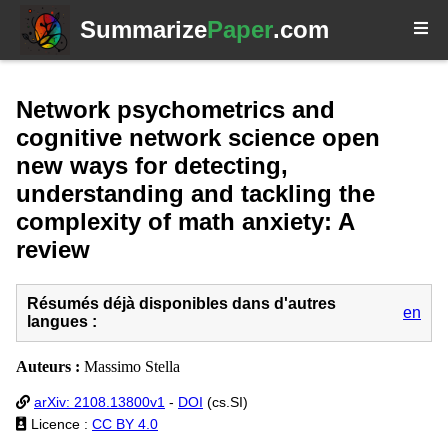
Summarize
Paper
.com
Network psychometrics and
cognitive network science open
new ways for detecting,
understanding and tackling the
complexity of math anxiety: A
review
Résumés déjà disponibles dans d'autres
en
langues :
Auteurs :
Massimo Stella
arXiv: 2108.13800v1
-
DOI
(cs.SI)
Licence :
CC BY 4.0