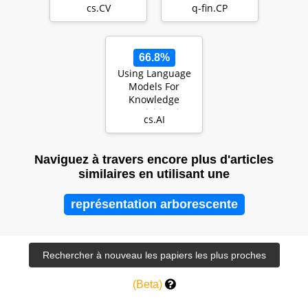
Efficacy of
application of
cs.CV
q-fin.CP
Detecting Forest
machine learni…
Fires
66.8%
Using Language
Models For
Knowledge
Acquisition in
cs.AI
Natural Language
Reasoning…
Naviguez à travers encore plus d'articles
similaires en utilisant une
représentation arborescente
(Beta)