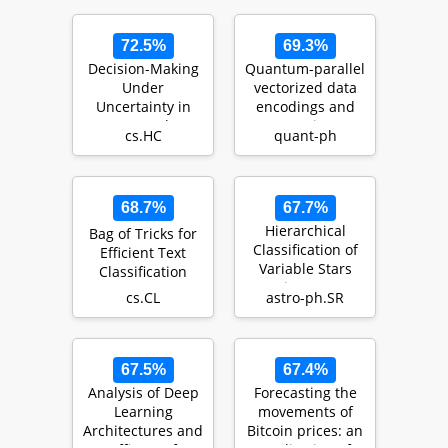
72.5%
69.3%
Decision-Making
Quantum-parallel
Under
vectorized data
Uncertainty in
encodings and
Research
computations on
cs.HC
quant-ph
Synthesis:
trapped-ions a…
Designing for the
Ga…
68.7%
67.7%
Hierarchical
Bag of Tricks for
Classification of
Efficient Text
Variable Stars
Classification
Using Deep
cs.CL
astro-ph.SR
Convolutional
Neural…
67.5%
67.4%
Analysis of Deep
Forecasting the
Learning
movements of
Architectures and
Bitcoin prices: an